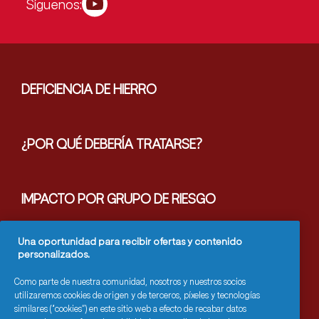
Síguenos:
DEFICIENCIA DE HIERRO
¿POR QUÉ DEBERÍA TRATARSE?
IMPACTO POR GRUPO DE RIESGO
Una oportunidad para recibir ofertas y contenido
HAZ EL ANEMITEST
personalizados.
Como parte de nuestra comunidad, nosotros y nuestros socios
utilizaremos cookies de origen y de terceros, píxeles y tecnologías
ARTÍCULOS
similares (“cookies”) en este sitio web a efecto de recabar datos