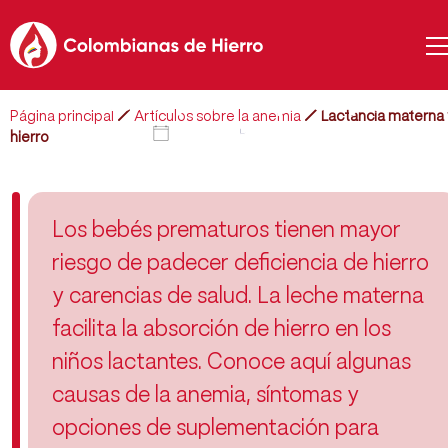
En la Semana Mundial de la
Lactancia Materna, conoce la
importancia de la suplementació
con hierro para mujeres y bebés
Página principal
Artículos sobre la anemia
Lactancia materna 
2025-06-27
6 min de lectura
hierro
Los bebés prematuros tienen mayor
riesgo de padecer deficiencia de hierro
y carencias de salud. La leche materna
facilita la absorción de hierro en los
niños lactantes. Conoce aquí algunas
causas de la anemia, síntomas y
opciones de suplementación para