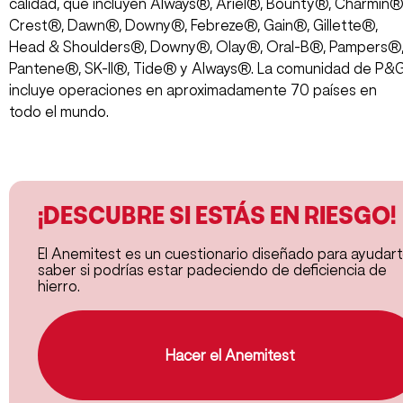
calidad, que incluyen Always®, Ariel®, Bounty®, Charmin®
Crest®, Dawn®, Downy®, Febreze®, Gain®, Gillette®,
Head & Shoulders®, Downy®, Olay®, Oral-B®, Pampers®
Pantene®, SK-II®, Tide® y Always®. La comunidad de P&
incluye operaciones en aproximadamente 70 países en
todo el mundo.
¡DESCUBRE SI ESTÁS EN RIESGO!
El Anemitest es un cuestionario diseñado para ayudart
saber si podrías estar padeciendo de deficiencia de
hierro.
Hacer el Anemitest