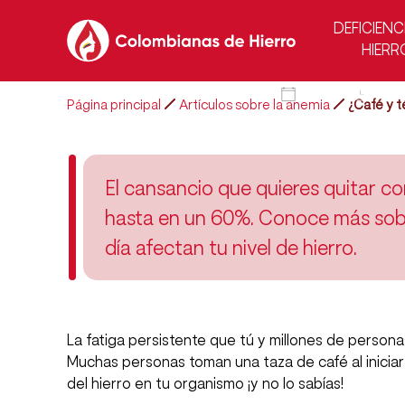
El café o el té que
DEFICIENC
podría dejarte 
HIERR
2025-06-27
6 min d
Página principal
Artículos sobre la anemia
¿Café y 
El cansancio que quieres quitar c
hasta en un 60%. Conoce más sobre
día afectan tu nivel de hierro.
La fatiga persistente que tú y millones de person
Muchas personas toman una taza de café al inicia
del hierro en tu organismo ¡y no lo sabías!