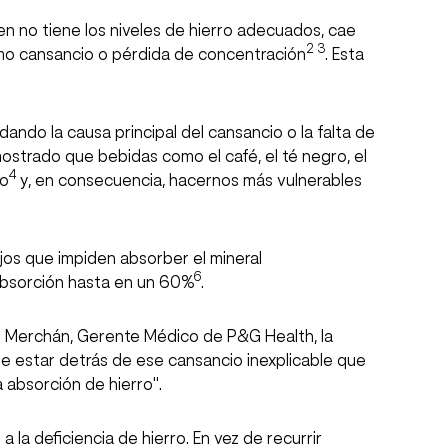
en no tiene los niveles de hierro adecuados, cae
2
3
mo cansancio o pérdida de concentración
. Esta
ando la causa principal del cansancio o la falta de
ostrado que bebidas como el café, el té negro, el
4
ro
y, en consecuencia, hacernos más vulnerables
jos que impiden absorber el mineral
6
 absorción hasta en un 60%
.
rio Merchán, Gerente Médico de P&G Health, la
e estar detrás de ese cansancio inexplicable que
 absorción de hierro".
 la deficiencia de hierro. En vez de recurrir