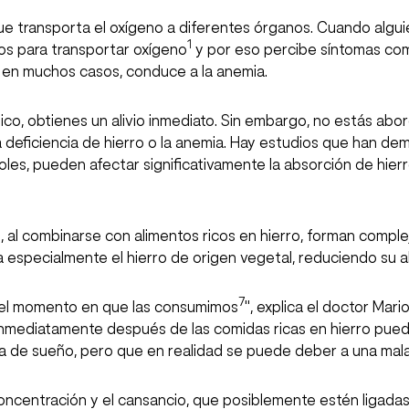
que transporta el oxígeno a diferentes órganos. Cuando algui
1
jos para transportar oxígeno
y por eso percibe síntomas co
, en muchos casos, conduce a la anemia.
co, obtienes un alivio inmediato. Sin embargo, no estás abord
 deficiencia de hierro o la anemia. Hay estudios que han dem
noles, pueden afectar significativamente la absorción de hier
, al combinarse con alimentos ricos en hierro, forman comple
a especialmente el hierro de origen vegetal, reduciendo su
7
no el momento en que las consumimos
", explica el doctor Ma
 inmediatamente después de las comidas ricas en hierro pued
ta de sueño, pero que en realidad se puede deber a una mala
concentración y el cansancio, que posiblemente estén ligadas a