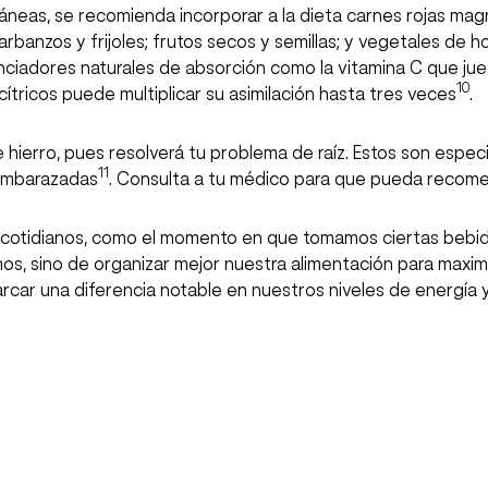
neas, se recomienda incorporar a la dieta carnes rojas mag
rbanzos y frijoles; frutos secos y semillas; y vegetales de 
adores naturales de absorción como la vitamina C que juega
10
cítricos puede multiplicar su asimilación hasta tres veces
.
hierro, pues resolverá tu problema de raíz. Estos son esp
11
 embarazadas
. Consulta a tu médico para que pueda recome
cotidianos, como el momento en que tomamos ciertas bebidas
mos, sino de organizar mejor nuestra alimentación para maximi
ar una diferencia notable en nuestros niveles de energía y 