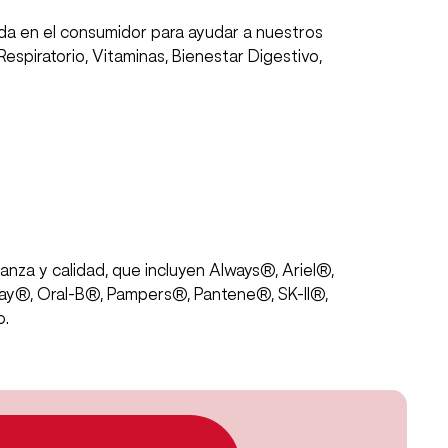
ada en el consumidor para ayudar a nuestros
espiratorio, Vitaminas, Bienestar Digestivo,
anza y calidad, que incluyen Always®, Ariel®,
y®, Oral-B®, Pampers®, Pantene®, SK-II®,
o.