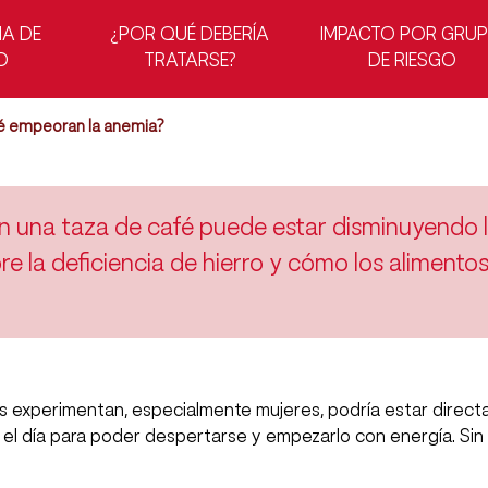
 estás tomando
IA DE
¿POR QUÉ DEBERÍA
IMPACTO POR GRU
más cansado
O
TRATARSE?
DE RIESGO
e lectura
té empeoran la anemia?
on una taza de café puede estar disminuyendo l
 la deficiencia de hierro y cómo los alimentos
as experimentan, especialmente mujeres, podría estar direct
r el día para poder despertarse y empezarlo con energía. Si