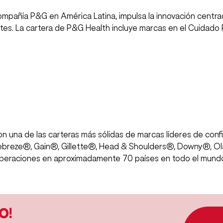
compañía P&G en América Latina, impulsa la innovación centr
tes. La cartera de P&G Health incluye marcas en el Cuidado R
 una de las carteras más sólidas de marcas líderes de confi
reze®, Gain®, Gillette®, Head & Shoulders®, Downy®, Ola
peraciones en aproximadamente 70 países en todo el mund
O!